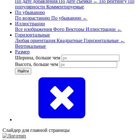
По дате добавления
По дате съёмки
←
По рейтингу
По
популярности
Комментируемые
По убыванию
По возрастанию
По убыванию
←
Иллюстрации
Все изображения
Фото
Векторы
Иллюстрации
←
Горизонтальные
Любая ориентация
Квадратные
Горизонтальные
←
Вертикальные
Размер
Ширина, больше чем
Высота, больше чем
Найти
Слайдер для главной страницы