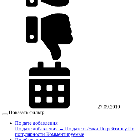
—
27.09.2019
Показать фильтр
По дате добавления
По дате добавления
←
По дате съёмки
По рейтингу
По
популярности
Комментируемые
По убыванию