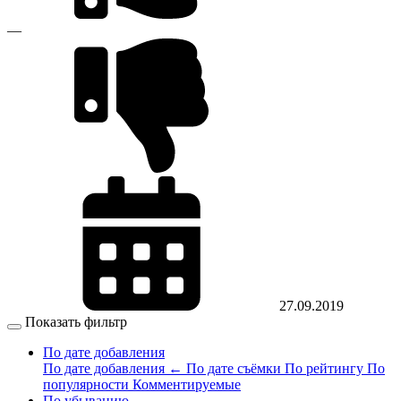
—
27.09.2019
Показать фильтр
По дате добавления
По дате добавления
←
По дате съёмки
По рейтингу
По
популярности
Комментируемые
По убыванию