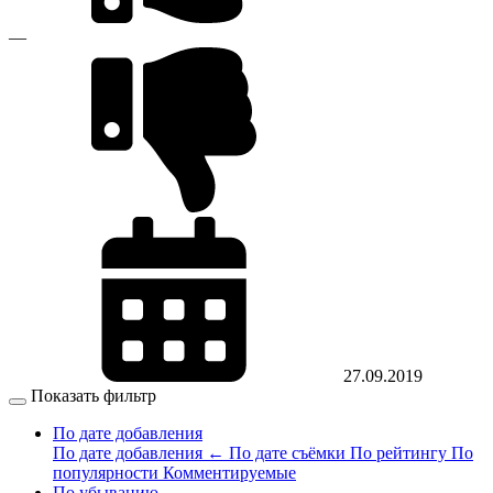
—
27.09.2019
Показать фильтр
По дате добавления
По дате добавления
←
По дате съёмки
По рейтингу
По
популярности
Комментируемые
По убыванию