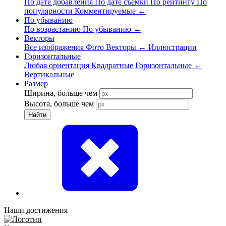
По дате добавления
По дате съёмки
По рейтингу
По
популярности
Комментируемые
←
По убыванию
По возрастанию
По убыванию
←
Векторы
Все изображения
Фото
Векторы
←
Иллюстрации
Горизонтальные
Любая ориентация
Квадратные
Горизонтальные
←
Вертикальные
Размер
Ширина, больше чем
Высота, больше чем
Найти
Наши достижения