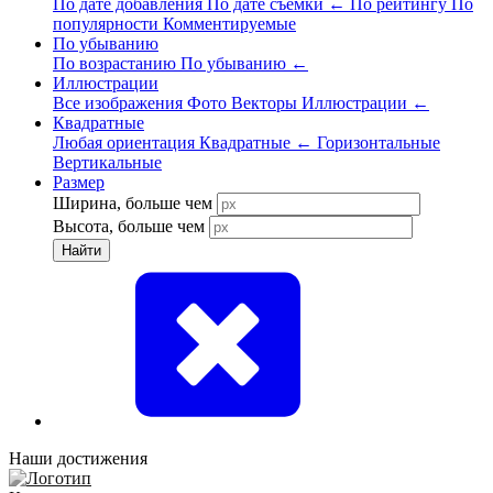
По дате добавления
По дате съёмки
←
По рейтингу
По
популярности
Комментируемые
По убыванию
По возрастанию
По убыванию
←
Иллюстрации
Все изображения
Фото
Векторы
Иллюстрации
←
Квадратные
Любая ориентация
Квадратные
←
Горизонтальные
Вертикальные
Размер
Ширина, больше чем
Высота, больше чем
Найти
Наши достижения