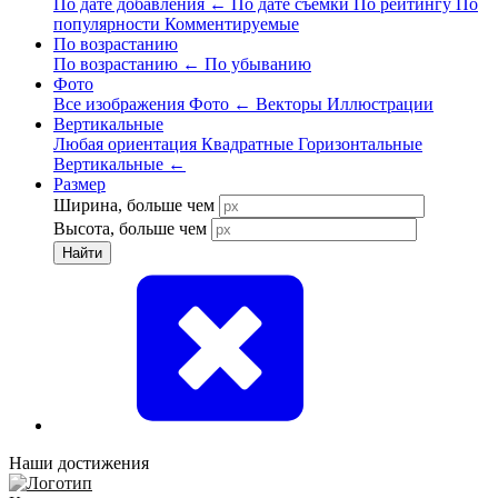
По дате добавления
←
По дате съёмки
По рейтингу
По
популярности
Комментируемые
По возрастанию
По возрастанию
←
По убыванию
Фото
Все изображения
Фото
←
Векторы
Иллюстрации
Вертикальные
Любая ориентация
Квадратные
Горизонтальные
Вертикальные
←
Размер
Ширина, больше чем
Высота, больше чем
Найти
Наши достижения