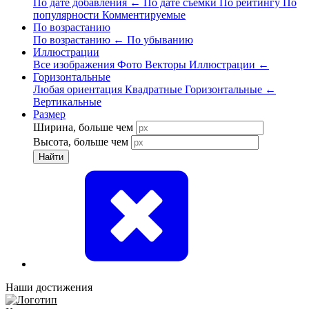
По дате добавления
←
По дате съёмки
По рейтингу
По
популярности
Комментируемые
По возрастанию
По возрастанию
←
По убыванию
Иллюстрации
Все изображения
Фото
Векторы
Иллюстрации
←
Горизонтальные
Любая ориентация
Квадратные
Горизонтальные
←
Вертикальные
Размер
Ширина, больше чем
Высота, больше чем
Найти
Наши достижения