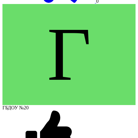
0
Г
ГБДОУ №20