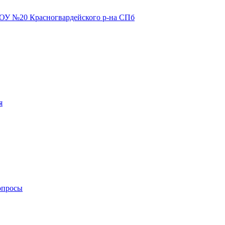
я
опросы