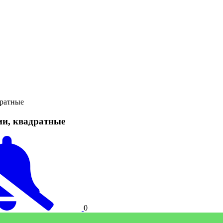
дратные
ии, квадратные
0