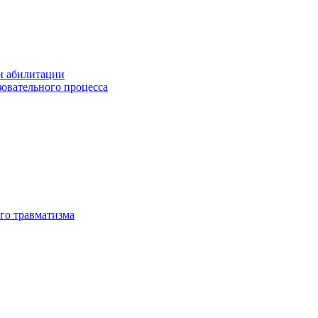
и абилитации
зовательного процесса
го травматизма