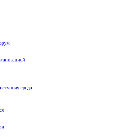
орум
рганизацией
оступная среда
ся
ии