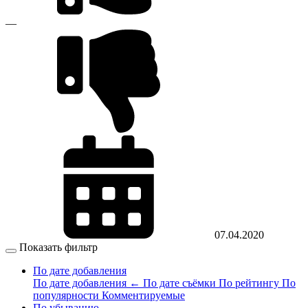
—
07.04.2020
Показать фильтр
По дате добавления
По дате добавления
←
По дате съёмки
По рейтингу
По
популярности
Комментируемые
По убыванию