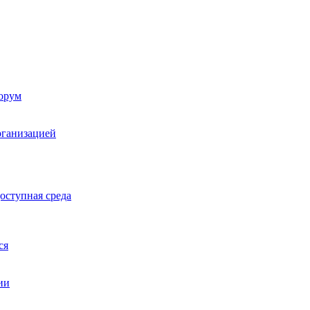
орум
рганизацией
оступная среда
ся
ии