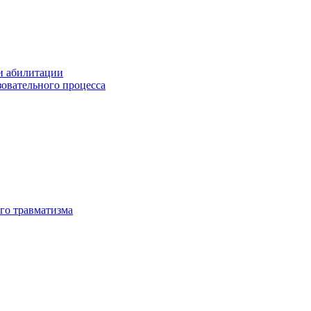
и абилитации
зовательного процесса
го травматизма