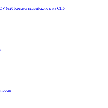
я
опросы