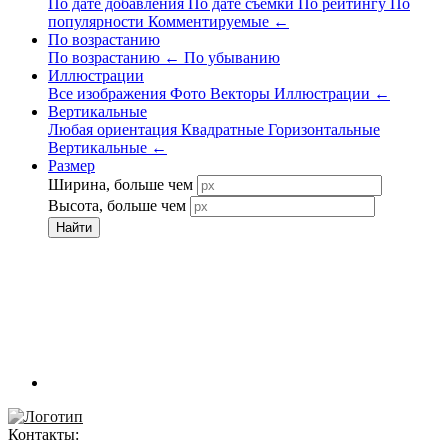
По дате добавления
По дате съёмки
По рейтингу
По
популярности
Комментируемые
←
По возрастанию
По возрастанию
←
По убыванию
Иллюстрации
Все изображения
Фото
Векторы
Иллюстрации
←
Вертикальные
Любая ориентация
Квадратные
Горизонтальные
Вертикальные
←
Размер
Ширина, больше чем
Высота, больше чем
Найти
Контакты: