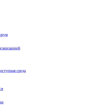
орум
рганизацией
оступная среда
ся
ии