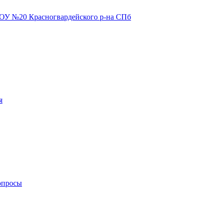
я
опросы