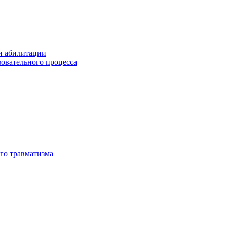
и абилитации
зовательного процесса
го травматизма