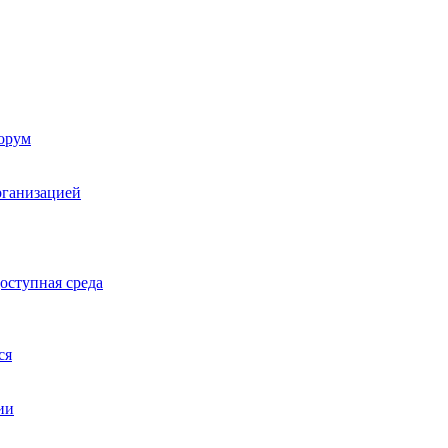
орум
рганизацией
оступная среда
ся
ии