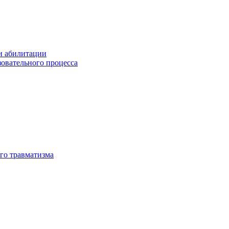
и абилитации
зовательного процесса
го травматизма