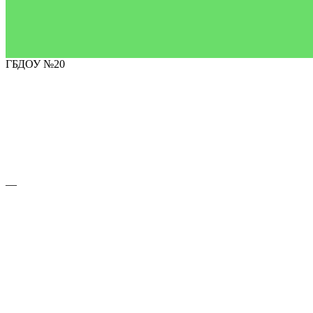
ГБДОУ №20
—