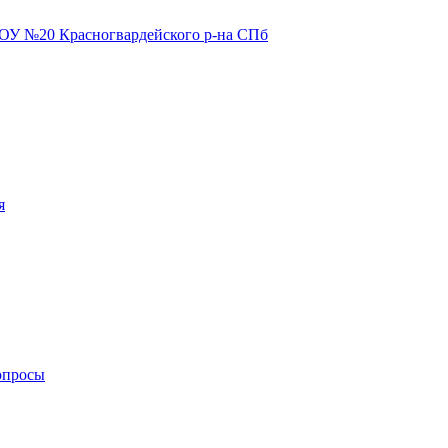
я
опросы