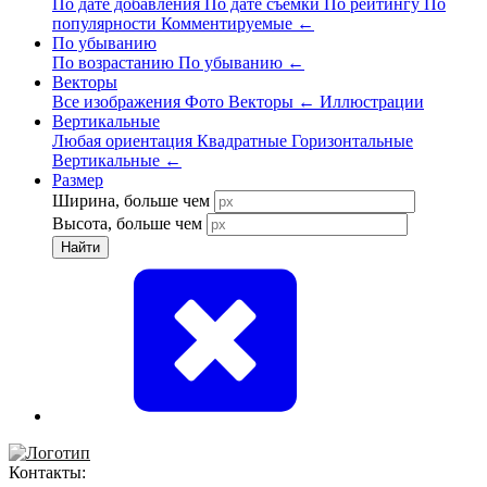
По дате добавления
По дате съёмки
По рейтингу
По
популярности
Комментируемые
←
По убыванию
По возрастанию
По убыванию
←
Векторы
Все изображения
Фото
Векторы
←
Иллюстрации
Вертикальные
Любая ориентация
Квадратные
Горизонтальные
Вертикальные
←
Размер
Ширина, больше чем
Высота, больше чем
Найти
Контакты: