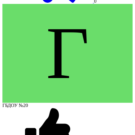
0
Г
ГБДОУ №20