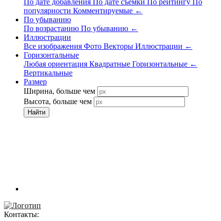
По дате добавления
По дате съёмки
По рейтингу
По
популярности
Комментируемые
←
По убыванию
По возрастанию
По убыванию
←
Иллюстрации
Все изображения
Фото
Векторы
Иллюстрации
←
Горизонтальные
Любая ориентация
Квадратные
Горизонтальные
←
Вертикальные
Размер
Ширина, больше чем
Высота, больше чем
Найти
Контакты: