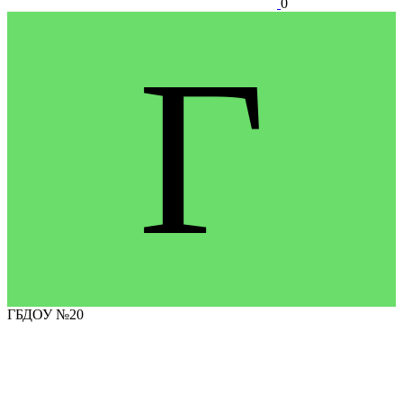
0
Г
ГБДОУ №20