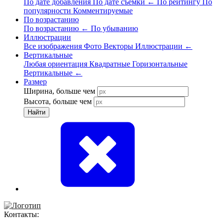
По дате добавления
По дате съёмки
←
По рейтингу
По
популярности
Комментируемые
По возрастанию
По возрастанию
←
По убыванию
Иллюстрации
Все изображения
Фото
Векторы
Иллюстрации
←
Вертикальные
Любая ориентация
Квадратные
Горизонтальные
Вертикальные
←
Размер
Ширина, больше чем
Высота, больше чем
Найти
Контакты: