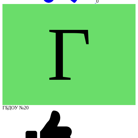
0
Г
ГБДОУ №20