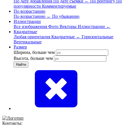
По дате добавления
По дате съёмки
←
По рейтингу
По
популярности
Комментируемые
По возрастанию
По возрастанию
←
По убыванию
Иллюстрации
Все изображения
Фото
Векторы
Иллюстрации
←
Квадратные
Любая ориентация
Квадратные
←
Горизонтальные
Вертикальные
Размер
Ширина, больше чем
Высота, больше чем
Найти
Контакты: