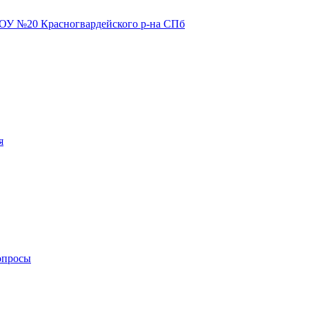
я
опросы