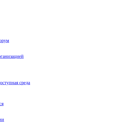
орум
рганизацией
оступная среда
ся
ии