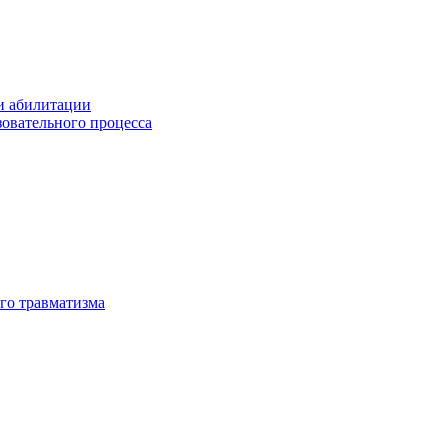
и абилитации
зовательного процесса
го травматизма