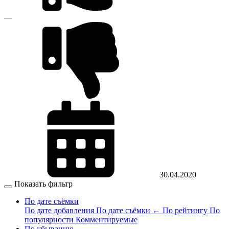
—
30.04.2020
Показать фильтр
По дате съёмки
По дате добавления
По дате съёмки
←
По рейтингу
По
популярности
Комментируемые
По убыванию