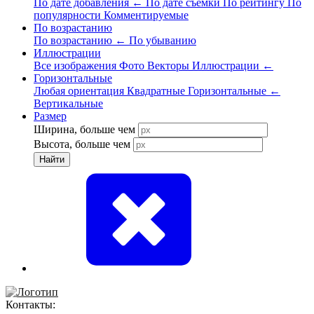
По дате добавления
←
По дате съёмки
По рейтингу
По
популярности
Комментируемые
По возрастанию
По возрастанию
←
По убыванию
Иллюстрации
Все изображения
Фото
Векторы
Иллюстрации
←
Горизонтальные
Любая ориентация
Квадратные
Горизонтальные
←
Вертикальные
Размер
Ширина, больше чем
Высота, больше чем
Найти
Контакты: