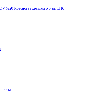
я
опросы