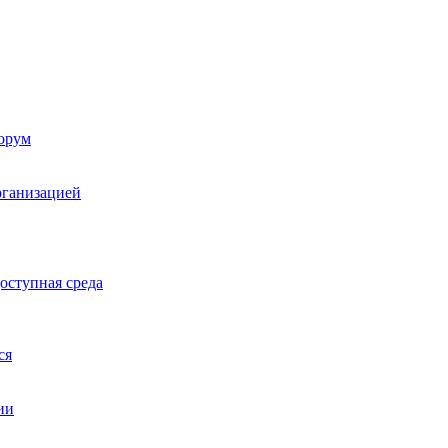
орум
рганизацией
оступная среда
ся
ии