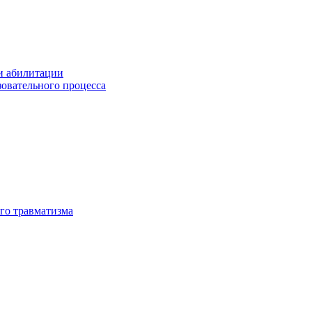
и абилитации
зовательного процесса
го травматизма