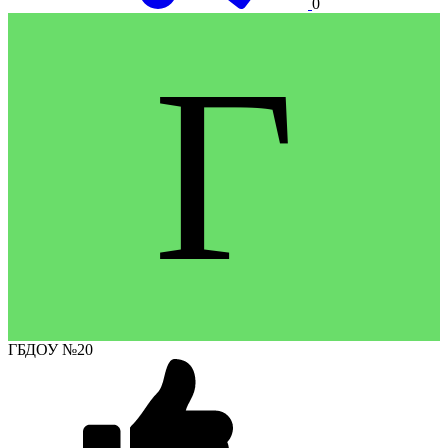
0
Г
ГБДОУ №20