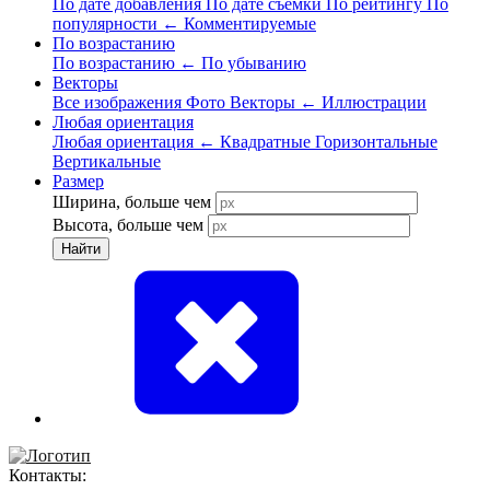
По дате добавления
По дате съёмки
По рейтингу
По
популярности
←
Комментируемые
По возрастанию
По возрастанию
←
По убыванию
Векторы
Все изображения
Фото
Векторы
←
Иллюстрации
Любая ориентация
Любая ориентация
←
Квадратные
Горизонтальные
Вертикальные
Размер
Ширина, больше чем
Высота, больше чем
Найти
Контакты: