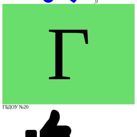
0
Г
ГБДОУ №20