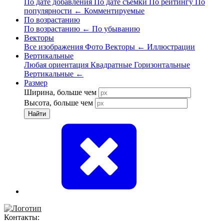
По дате добавления
По дате съёмки
По рейтингу
По
популярности
←
Комментируемые
По возрастанию
По возрастанию
←
По убыванию
Векторы
Все изображения
Фото
Векторы
←
Иллюстрации
Вертикальные
Любая ориентация
Квадратные
Горизонтальные
Вертикальные
←
Размер
Ширина, больше чем
Высота, больше чем
Найти
Контакты: