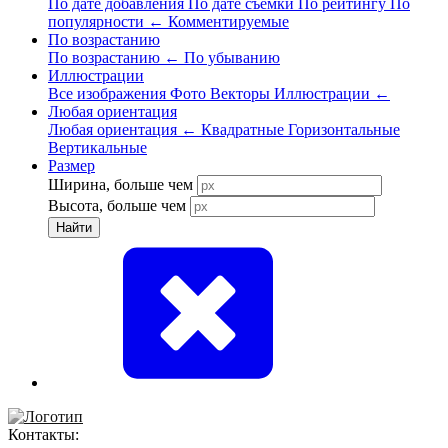
По дате добавления
По дате съёмки
По рейтингу
По
популярности
←
Комментируемые
По возрастанию
По возрастанию
←
По убыванию
Иллюстрации
Все изображения
Фото
Векторы
Иллюстрации
←
Любая ориентация
Любая ориентация
←
Квадратные
Горизонтальные
Вертикальные
Размер
Ширина, больше чем
Высота, больше чем
Найти
Контакты: