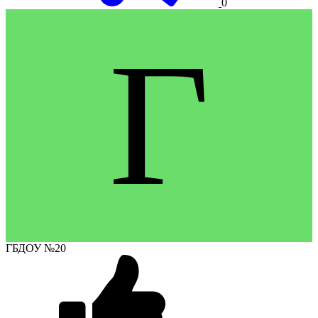
0
Г
ГБДОУ №20