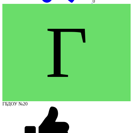
0
Г
ГБДОУ №20