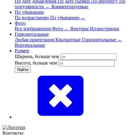
По дате добавления
По дате съёмки
По рейтингу
По
популярности
←
Комментируемые
По убыванию
По возрастанию
По убыванию
←
Фото
Все изображения
Фото
←
Векторы
Иллюстрации
Горизонтальные
Любая ориентация
Квадратные
Горизонтальные
←
Вертикальные
Размер
Ширина, больше чем
Высота, больше чем
Найти
Контакты: