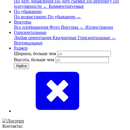
По дате добавления
По дате съёмки
По рейтингу
По
популярности
←
Комментируемые
По убыванию
По возрастанию
По убыванию
←
Векторы
Все изображения
Фото
Векторы
←
Иллюстрации
Горизонтальные
Любая ориентация
Квадратные
Горизонтальные
←
Вертикальные
Размер
Ширина, больше чем
Высота, больше чем
Найти
Контакты: