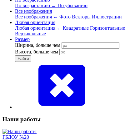
По возрастанию
←
По убыванию
Все изображения
Все изображения
←
Фото
Векторы
Иллюстрации
Любая ориентация
Любая ориентация
←
Квадратные
Горизонтальные
Вертикальные
Размер
Ширина, больше чем
Высота, больше чем
Найти
Наши работы
ГБДОУ №20