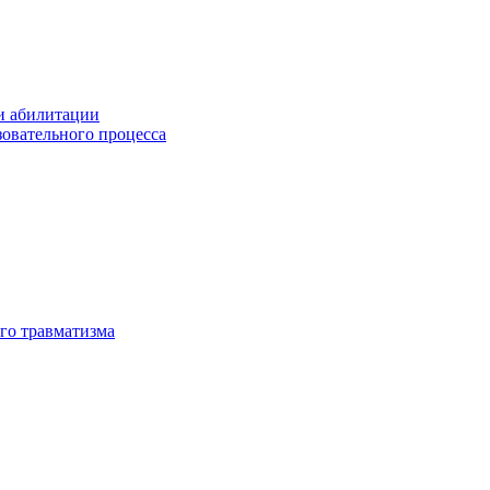
и абилитации
зовательного процесса
го травматизма