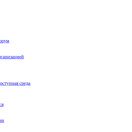
орум
рганизацией
оступная среда
ся
ии