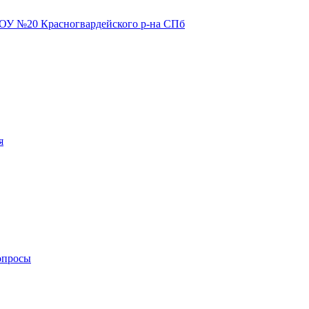
я
опросы