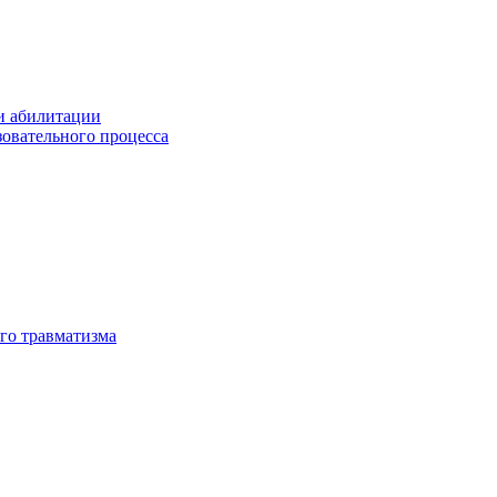
и абилитации
зовательного процесса
го травматизма