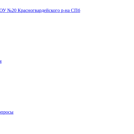
я
опросы