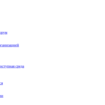
орум
рганизацией
оступная среда
ся
ии