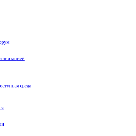
орум
рганизацией
оступная среда
ся
ии