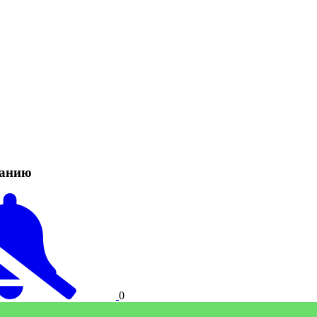
танию
0