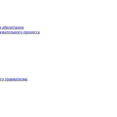
и абилитации
зовательного процесса
го травматизма