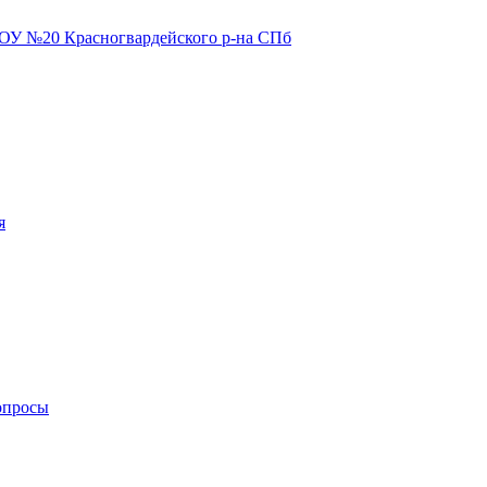
я
опросы