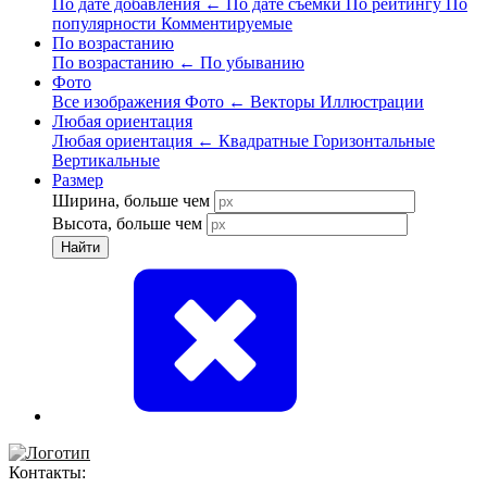
По дате добавления
←
По дате съёмки
По рейтингу
По
популярности
Комментируемые
По возрастанию
По возрастанию
←
По убыванию
Фото
Все изображения
Фото
←
Векторы
Иллюстрации
Любая ориентация
Любая ориентация
←
Квадратные
Горизонтальные
Вертикальные
Размер
Ширина, больше чем
Высота, больше чем
Найти
Контакты: