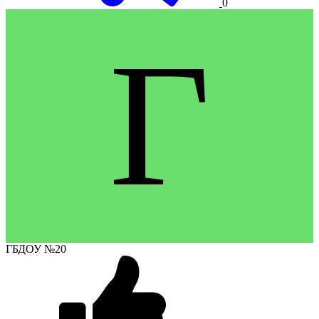
0
Г
ГБДОУ №20