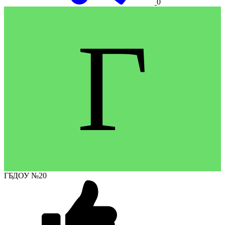
0
Г
ГБДОУ №20