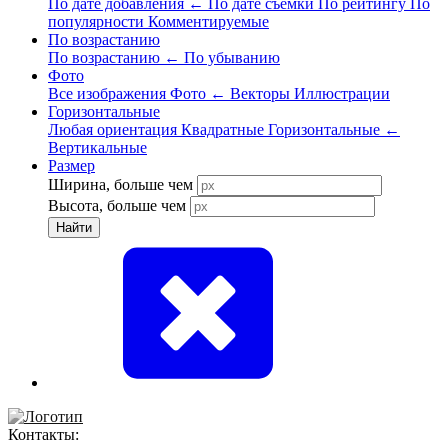
По дате добавления
←
По дате съёмки
По рейтингу
По
популярности
Комментируемые
По возрастанию
По возрастанию
←
По убыванию
Фото
Все изображения
Фото
←
Векторы
Иллюстрации
Горизонтальные
Любая ориентация
Квадратные
Горизонтальные
←
Вертикальные
Размер
Ширина, больше чем
Высота, больше чем
Найти
Контакты: