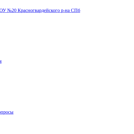
я
опросы