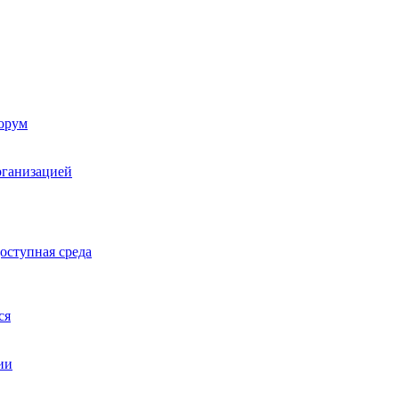
орум
рганизацией
оступная среда
ся
ии