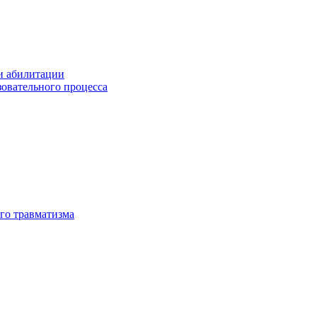
и абилитации
зовательного процесса
го травматизма