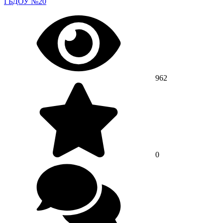
ГБДОУ №20
962
0