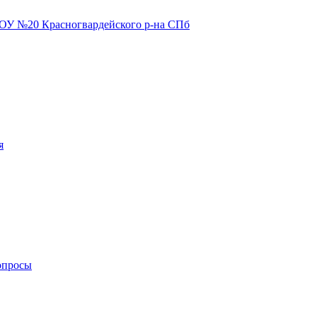
я
опросы