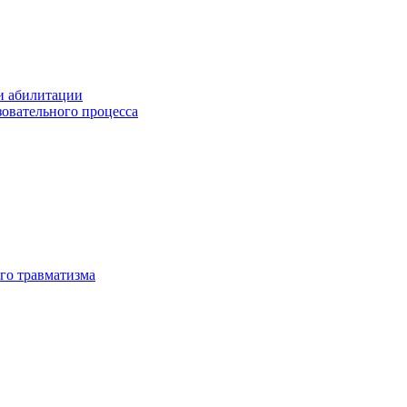
и абилитации
зовательного процесса
го травматизма