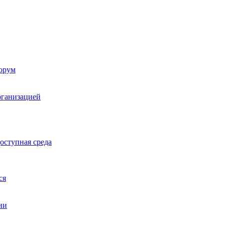
орум
рганизацией
оступная среда
ся
ии