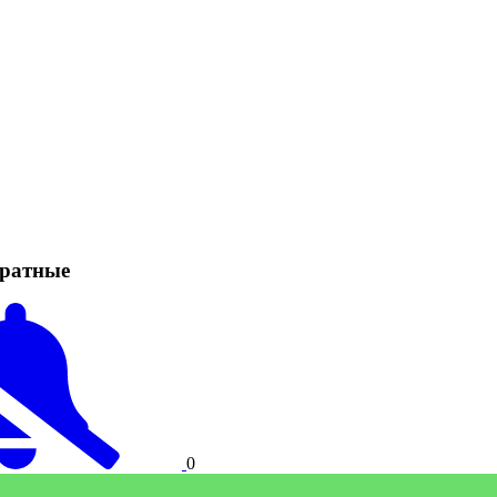
дратные
0