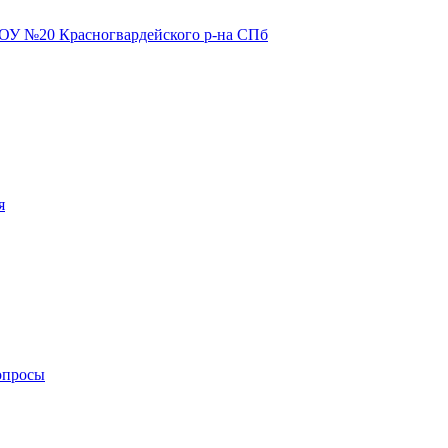
я
опросы