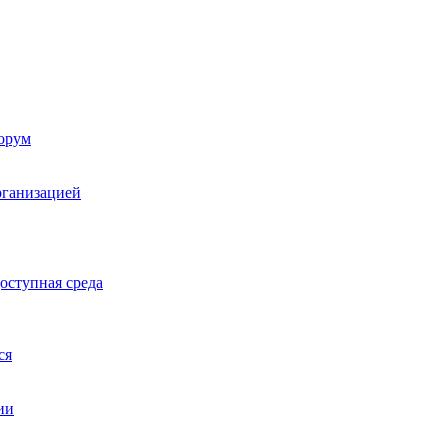
орум
рганизацией
оступная среда
ся
ии