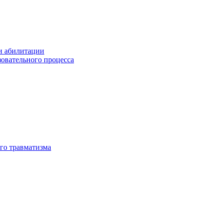
и абилитации
зовательного процесса
го травматизма