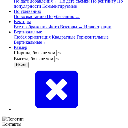
По дате добавления
←
По дате съёмки
По рейтингу
По
популярности
Комментируемые
По убыванию
По возрастанию
По убыванию
←
Векторы
Все изображения
Фото
Векторы
←
Иллюстрации
Вертикальные
Любая ориентация
Квадратные
Горизонтальные
Вертикальные
←
Размер
Ширина, больше чем
Высота, больше чем
Найти
Контакты: