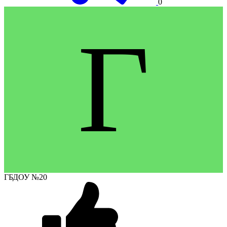
0
Г
ГБДОУ №20