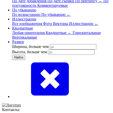
По дате добавления
По дате съёмки
По рейтингу
←
По
популярности
Комментируемые
По убыванию
По возрастанию
По убыванию
←
Иллюстрации
Все изображения
Фото
Векторы
Иллюстрации
←
Квадратные
Любая ориентация
Квадратные
←
Горизонтальные
Вертикальные
Размер
Ширина, больше чем
Высота, больше чем
Найти
Контакты: