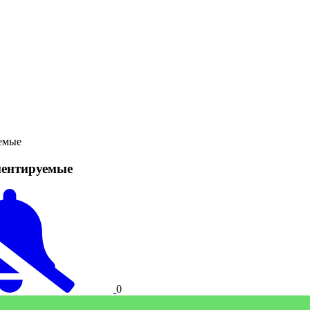
емые
ентируемые
0