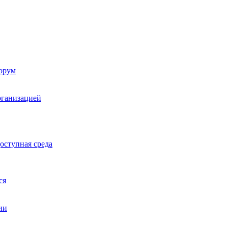
орум
рганизацией
оступная среда
ся
ии