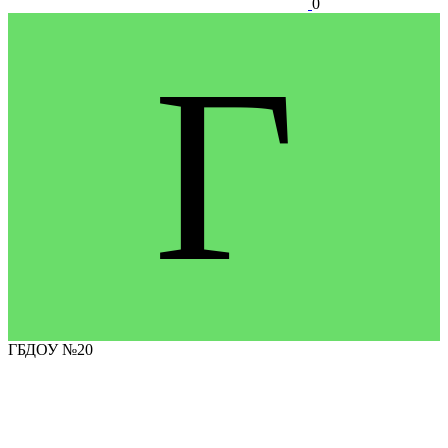
0
Г
ГБДОУ №20