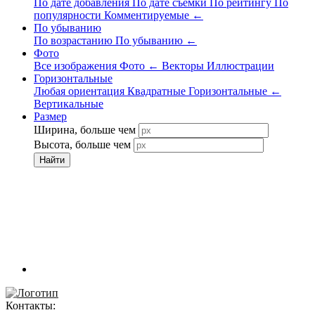
По дате добавления
По дате съёмки
По рейтингу
По
популярности
Комментируемые
←
По убыванию
По возрастанию
По убыванию
←
Фото
Все изображения
Фото
←
Векторы
Иллюстрации
Горизонтальные
Любая ориентация
Квадратные
Горизонтальные
←
Вертикальные
Размер
Ширина, больше чем
Высота, больше чем
Найти
Контакты: