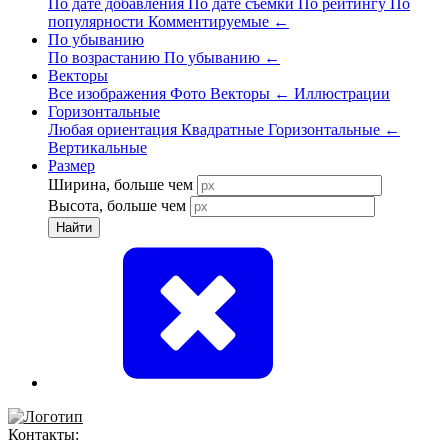
По дате добавления
По дате съёмки
По рейтингу
По
популярности
Комментируемые
←
По убыванию
По возрастанию
По убыванию
←
Векторы
Все изображения
Фото
Векторы
←
Иллюстрации
Горизонтальные
Любая ориентация
Квадратные
Горизонтальные
←
Вертикальные
Размер
Ширина, больше чем
Высота, больше чем
Найти
Контакты: