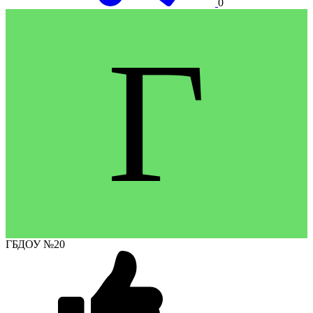
0
Г
ГБДОУ №20