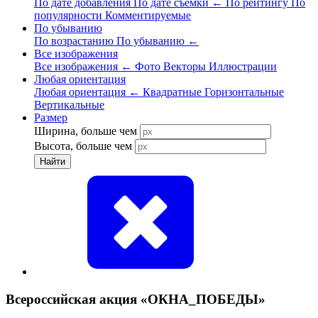
По дате добавления
По дате съёмки
←
По рейтингу
По
популярности
Комментируемые
По убыванию
По возрастанию
По убыванию
←
Все изображения
Все изображения
←
Фото
Векторы
Иллюстрации
Любая ориентация
Любая ориентация
←
Квадратные
Горизонтальные
Вертикальные
Размер
Ширина, больше чем
Высота, больше чем
Найти
Всероссийская акция «ОКНА_ПОБЕДЫ»