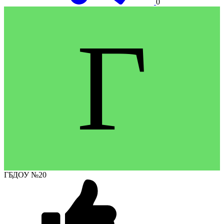
0
Г
ГБДОУ №20