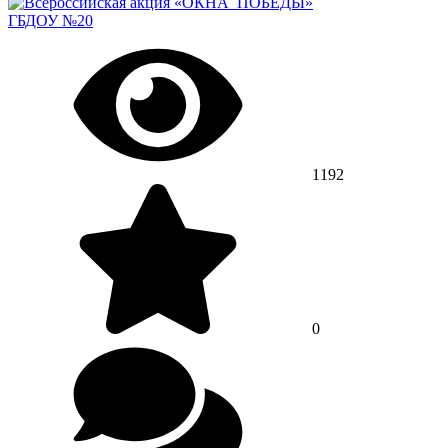
ГБДОУ №20
1192
0