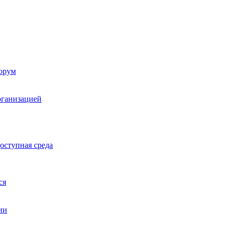
орум
рганизацией
оступная среда
ся
ии