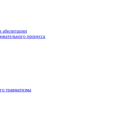
и абилитации
зовательного процесса
го травматизма