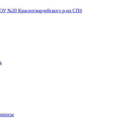
я
опросы