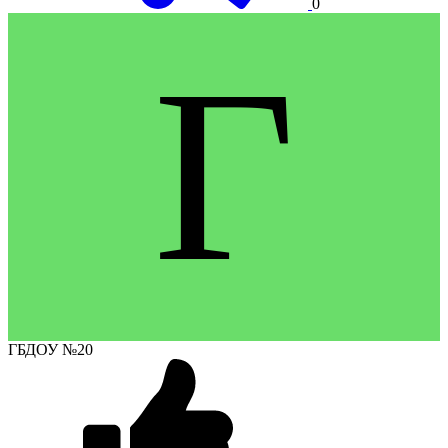
0
Г
ГБДОУ №20