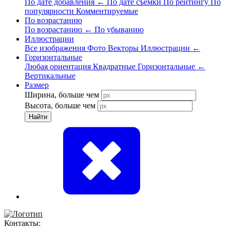
По дате добавления
←
По дате съёмки
По рейтингу
По
популярности
Комментируемые
По возрастанию
По возрастанию
←
По убыванию
Иллюстрации
Все изображения
Фото
Векторы
Иллюстрации
←
Горизонтальные
Любая ориентация
Квадратные
Горизонтальные
←
Вертикальные
Размер
Ширина, больше чем
Высота, больше чем
Найти
Контакты: