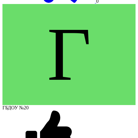
0
Г
ГБДОУ №20