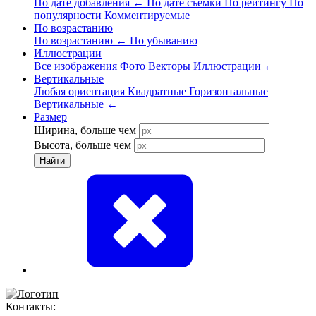
По дате добавления
←
По дате съёмки
По рейтингу
По
популярности
Комментируемые
По возрастанию
По возрастанию
←
По убыванию
Иллюстрации
Все изображения
Фото
Векторы
Иллюстрации
←
Вертикальные
Любая ориентация
Квадратные
Горизонтальные
Вертикальные
←
Размер
Ширина, больше чем
Высота, больше чем
Найти
Контакты: