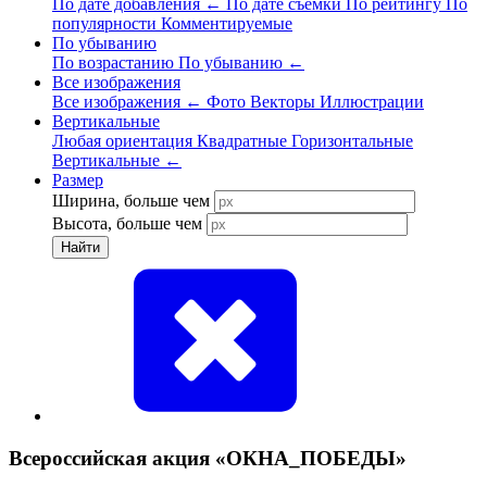
По дате добавления
←
По дате съёмки
По рейтингу
По
популярности
Комментируемые
По убыванию
По возрастанию
По убыванию
←
Все изображения
Все изображения
←
Фото
Векторы
Иллюстрации
Вертикальные
Любая ориентация
Квадратные
Горизонтальные
Вертикальные
←
Размер
Ширина, больше чем
Высота, больше чем
Найти
Всероссийская акция «ОКНА_ПОБЕДЫ»