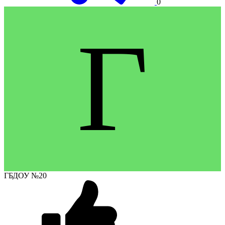
0
Г
ГБДОУ №20