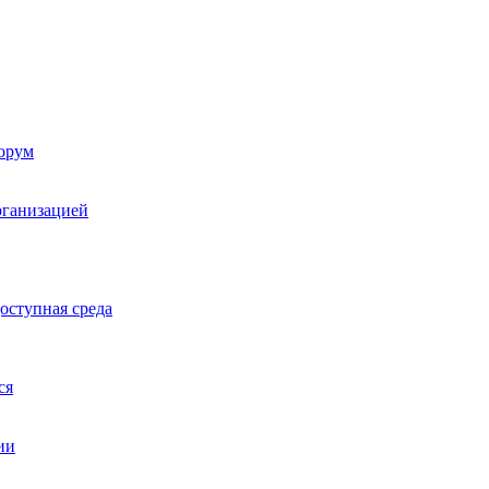
орум
рганизацией
оступная среда
ся
ии