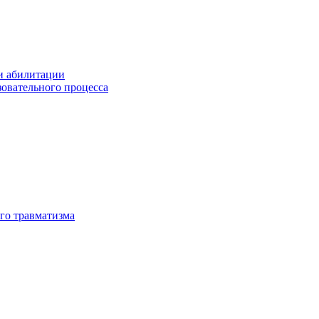
и абилитации
зовательного процесса
го травматизма