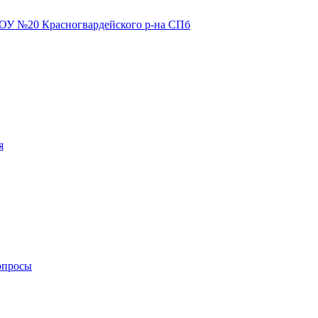
я
опросы