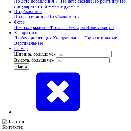
По дате добавления
←
По дате съёмки
По рейтингу
По
популярности
Комментируемые
По убыванию
По возрастанию
По убыванию
←
Фото
Все изображения
Фото
←
Векторы
Иллюстрации
Квадратные
Любая ориентация
Квадратные
←
Горизонтальные
Вертикальные
Размер
Ширина, больше чем
Высота, больше чем
Найти
Контакты: