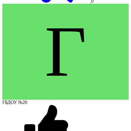
0
Г
ГБДОУ №20