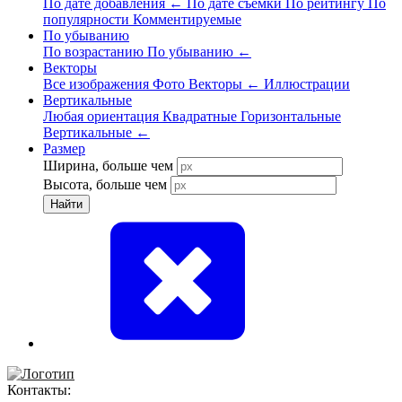
По дате добавления
←
По дате съёмки
По рейтингу
По
популярности
Комментируемые
По убыванию
По возрастанию
По убыванию
←
Векторы
Все изображения
Фото
Векторы
←
Иллюстрации
Вертикальные
Любая ориентация
Квадратные
Горизонтальные
Вертикальные
←
Размер
Ширина, больше чем
Высота, больше чем
Найти
Контакты: